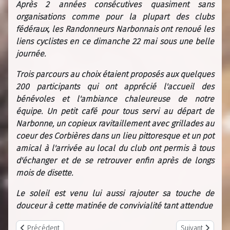
Après 2 années consécutives quasiment sans
organisations comme pour la plupart des clubs
fédéraux, les Randonneurs Narbonnais ont renoué les
liens cyclistes en ce dimanche 22 mai sous une belle
journée.
Trois parcours au choix étaient proposés aux quelques
200 participants qui ont apprécié l'accueil des
bénévoles et l'ambiance chaleureuse de notre
équipe. Un petit café pour tous servi au départ de
Narbonne, un copieux ravitaillement avec grillades au
coeur des Corbières dans un lieu pittoresque et un pot
amical à l'arrivée au local du club ont permis à tous
d'échanger et de se retrouver enfin après de longs
mois de disette.
Le soleil est venu lui aussi rajouter sa touche de
douceur à cette matinée de convivialité tant attendue
Previous article: Point café 12 fevrier 2023
Next article: R
Précédent
Suivant