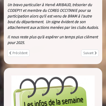
Un bravo particulier à Hervé ARIBAUD, trésorier du
CODEP11 et membre du COREG OCCITANIE pour sa
participation alors qu'il est venu de BRAM à l'autre
bout du département. Un signe évident de son
attachement aux actions menées par les clubs Audois.
Il nous reste plus qu'à espérer un temps plus clément
pour 2025.
Previous article: Photo du centenaire 10 mars 2024
Next article: F
Précédent
Suivant