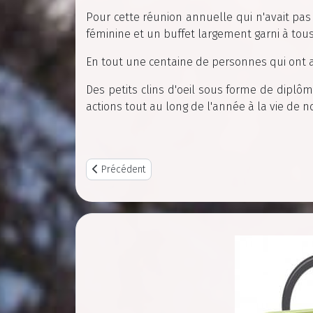
Pour cette réunion annuelle qui n'avait pas
féminine et un buffet largement garni à tous
En tout une centaine de personnes qui ont app
Des petits clins d'oeil sous forme de diplô
actions tout au long de l'année à la vie de n
Previous article: CR Réunion du 07/03/2022
Précédent