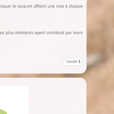
marquer le coup en offrant une rose à chaque
les plus méritants ayant contribué par leurs
Next article: CR Réunion du 16
Suivant